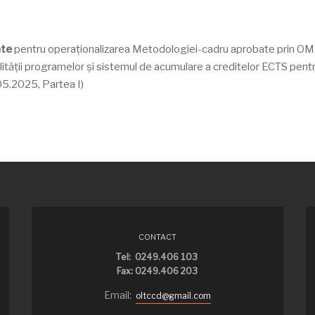
nte
pentru operaționalizarea Metodologiei-cadru aprobate prin OM 
alității programelor și sistemul de acumulare a creditelor ECTS pent
.05.2025, Partea I)
CONTACT
Tel: 0249.406 103
Fax: 0249.406 203
Email:
oltccd@gmail.com