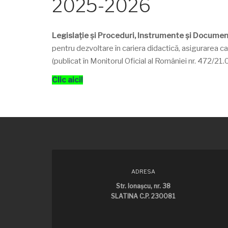
2025-2026
Legislație și Proceduri, Instrumente și Docume
pentru dezvoltare în cariera didactică, asigurarea c
(publicat în Monitorul Oficial al României nr. 472/21
Clic aici!
ADRESA
Str. Ionaşcu, nr. 38
SLATINA C.P. 230081