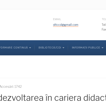
EMAIL
TE
oltccd@gmail.com
Te
Fa
FORMARE CONTINUĂ
BIBLIOTECĂ/CDI
INFORMAȚII PUBLICE
Accesări: 1742
zvoltarea în cariera didact