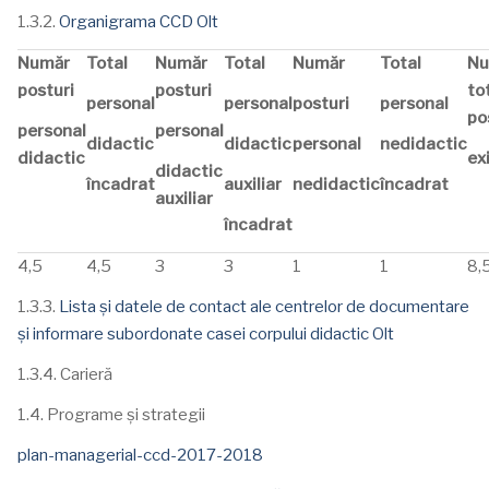
1.3.2.
Organigrama CCD Olt
Număr
Total
Număr
Total
Număr
Total
N
posturi
posturi
to
personal
personal
posturi
personal
po
personal
personal
didactic
didactic
personal
nedidactic
didactic
ex
didactic
încadrat
auxiliar
nedidactic
încadrat
auxiliar
încadrat
4,5
4,5
3
3
1
1
8,
1.3.3.
Lista și datele de contact ale centrelor de documentare
și informare subordonate casei corpului didactic Olt
1.3.4. Carieră
1.4. Programe și strategii
plan-managerial-ccd-2017-2018