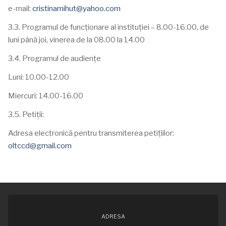
e-mail:
cristinamihut@yahoo.com
3.3. Programul de funcționare al instituției – 8.00-16.00, de
luni până joi, vinerea de la 08.00 la 14.00
3.4. Programul de audiențe
Luni: 10.00-12.00
Miercuri: 14.00-16.00
3.5. Petiții:
Adresa electronică pentru transmiterea petițiilor:
oltccd@gmail.com
ADRESA