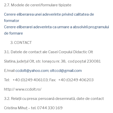
2.7. Modele de cereri/formulare tipizate
Cerere eliberarea unei adeverinte privind calitatea de
formator
Cerere eliberarei adeverinta ca urmare a absolvirii programului
de formare
CONTACT
3.1. Datele de contact ale Casei Corpului Didactic Olt
Slatina, județul Olt, str. Ionașcu nr. 38, cod poștal 230081
E/mail
ccdolt@yahoo.com
;
oltccd@gmail.com
Tel: +40 (0)249 406103; Fax: +40 (0)249 406203
http:// www.ccdolt.ro/
3.2. Relații cu presa: persoană desemnată, date de contact
Cristina Mihuț – tel. 0744 330 169