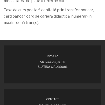
modalitatea de plată a texei de curs.
Taxa de curs poate fi achitată prin transfer bancar,
card bancar, card de carieră didactică, numerar (în
maxim două tranșe).
ADRESA
Str. Ionaşcu, nr. 38
SLATINA C.P. 230081
CONTACT