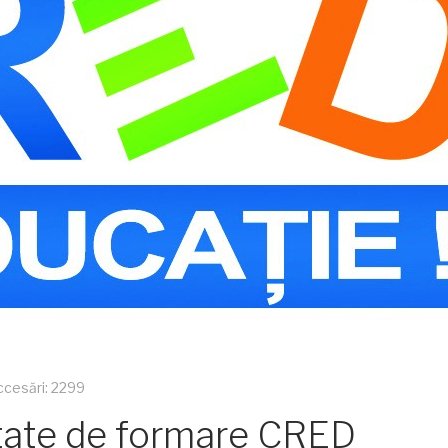
ccesări: 2299
state de formare CRED