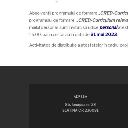
Absolvenții programului de formare
„CRED-Curricul
programului de formare
„CRED-Curriculum relevant
mailul personal, sunt invitați să ridice
personal
atest
15.00, până cel târziu în data de
31 mai 2023
.
Activitatea de distribuire a atestatelor în cadrul pro
ADRESA
Str. Ionaşcu, nr. 38
SLATINA C.P. 230081