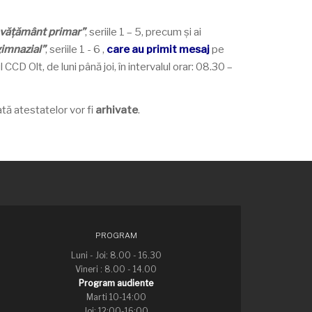
învățământ primar”
, seriile 1 – 5, precum și ai
gimnazial”
, seriile 1 - 6 ,
care au primit mesaj
pe
CD Olt, de luni până joi, în intervalul orar: 08.30 –
ată atestatelor vor fi
arhivate
.
PROGRAM
Luni - Joi: 8.00 - 16.30
Vineri : 8.00 - 14.00
Program audiente
Marti 10-14:00
Joi: 12:00-16:00