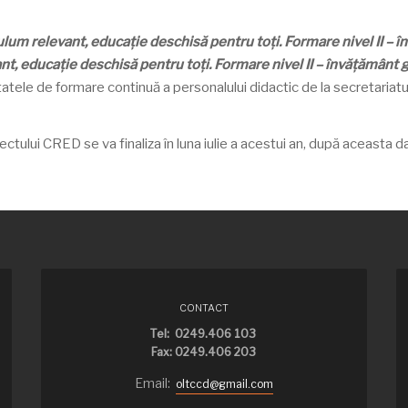
um relevant, educație deschisă pentru toți. Formare nivel II – 
, educație deschisă pentru toți. Formare nivel II – învățământ 
atele de formare continuă a personalului didactic de la secretariatul C
iectului CRED se va finaliza în luna iulie a acestui an, după aceasta d
CONTACT
Tel: 0249.406 103
Fax: 0249.406 203
Email:
oltccd@gmail.com