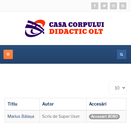
Afișare
#
Titlu
Autor
Accesări
Marius Bălașa
Scris de Super User
Accesări: 8080